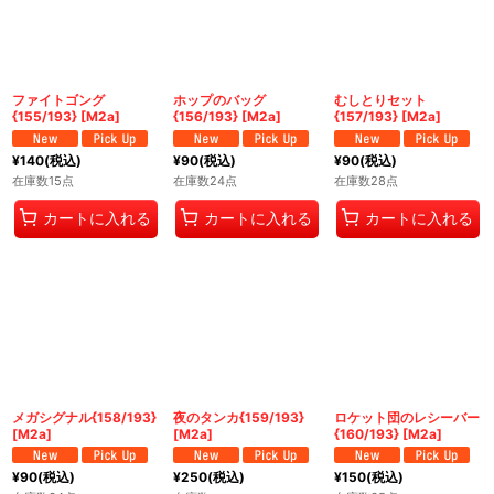
ファイトゴング
ホップのバッグ
むしとりセット
{155/193} [M2a]
{156/193} [M2a]
{157/193} [M2a]
¥
140
(税込)
¥
90
(税込)
¥
90
(税込)
在庫数15点
在庫数24点
在庫数28点
カートに入れる
カートに入れる
カートに入れる
メガシグナル{158/193}
夜のタンカ{159/193}
ロケット団のレシーバー
[M2a]
[M2a]
{160/193} [M2a]
¥
90
(税込)
¥
250
(税込)
¥
150
(税込)