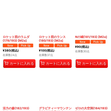
ロケット団のラムダ
ロケット団のランス
Nの城{181/193} [M2a]
{179/193} [M2a]
{180/193} [M2a]
¥
90
(税込)
¥
380
(税込)
¥
100
(税込)
在庫数30点
在庫数24点
在庫数37点
カートに入れる
カートに入れる
カートに入れる
活力の森{182/193}
グラビティーマウンテン
ゼロの大空洞{184/193}