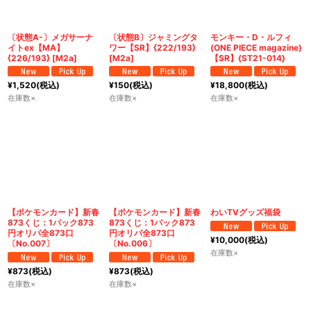
〔状態A-〕メガサーナ
〔状態B〕ジャミングタ
モンキー・D・ルフィ
イトex【MA】
ワー【SR】{222/193}
(ONE PIECE magazine)
{226/193} [M2a]
[M2a]
【SR】{ST21-014}
¥
1,520
(税込)
¥
150
(税込)
¥
18,800
(税込)
在庫数×
在庫数×
在庫数×
【ポケモンカード】新春
【ポケモンカード】新春
わいTVグッズ福袋
873くじ：1パック873
873くじ：1パック873
円オリパ全873口
円オリパ全873口
¥
10,000
(税込)
〔No.007〕
〔No.006〕
在庫数×
¥
873
(税込)
¥
873
(税込)
在庫数×
在庫数×