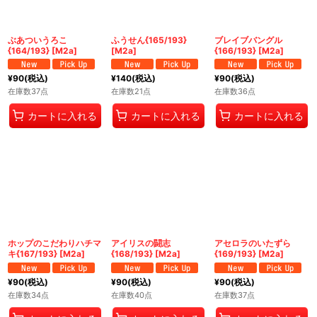
ぶあついうろこ
ふうせん{165/193}
ブレイブバングル
{164/193} [M2a]
[M2a]
{166/193} [M2a]
¥
90
(税込)
¥
140
(税込)
¥
90
(税込)
在庫数37点
在庫数21点
在庫数36点
カートに入れる
カートに入れる
カートに入れる
ホップのこだわりハチマ
アイリスの闘志
アセロラのいたずら
キ{167/193} [M2a]
{168/193} [M2a]
{169/193} [M2a]
¥
90
(税込)
¥
90
(税込)
¥
90
(税込)
在庫数34点
在庫数40点
在庫数37点