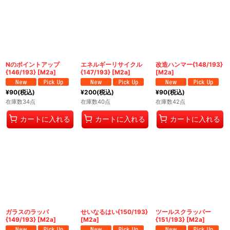
Nのポイントアップ
エネルギーリサイクル
改造ハンマー{148/193}
{146/193} [M2a]
{147/193} [M2a]
[M2a]
¥
90
(税込)
¥
200
(税込)
¥
90
(税込)
在庫数34点
在庫数40点
在庫数42点
カートに入れる
カートに入れる
カートに入れる
ガラスのラッパ
せいなるはい{150/193}
ツールスクラッパー
{149/193} [M2a]
[M2a]
{151/193} [M2a]