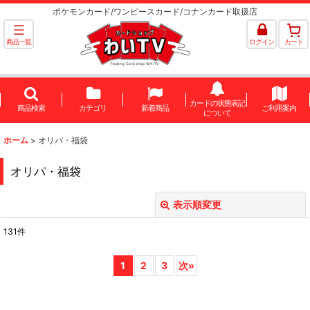
ポケモンカード/ワンピースカード/コナンカード取扱店
商品一覧
ログイン
カート
カードの状態表記
商品検索
カテゴリ
新着商品
ご利用案内
について
ホーム
>
オリパ・福袋
オリパ・福袋
表示順変更
閉じる
131
件
表示数
:
1
2
3
次
»
並び順
: