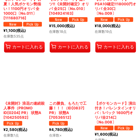
夏！人気ポケモン勢揃
ツ‼️《未開封確定》オリ
PSA10確定‼️18000円オ
い！1100円オリパ 全
パ 全25口〔No.010〕
リパ 全30口
1000口〔No.011〕
[
104924163
]
〔No.009〕
[
111680716
]
¥
15,000
(税込)
¥
18,000
(税込)
¥
1,100
(税込)
在庫数18点
在庫数19点
在庫数535点
カートに入れる
カートに入れる
カートに入れる
《未開封》浪花の連続殺
この勝負、もろたで工
【ポケモンカード】演出
人事件（PROMO
藤！！！（ID[0837]
付き！バレンタインオリ
ID[0204] PR） 状態A
PR） 状態A
パ：1パック 1600円オ
[
104250592
]
[
70536512
]
リパ全214口
〔No.008〕
¥
2,580
(税込)
¥
4,780
(税込)
¥
1,600
(税込)
在庫数1点
在庫数×
在庫数×