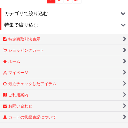
カテゴリで絞り込む
特集で絞り込む
1周年記念大感謝セール
特定商取引法表示
★Pic Up商品★
ポケモンカード
ショッピングカート
新着商品
ポケモンカード ハイクラスパック
ホーム
OP-赤
ワンピースカード
マイページ
OP-青
コナンカード
最近チェックしたアイテム
OP-緑
オリパ・福袋
ご利用案内
OP-紫
鑑定品
お問い合わせ
OP-黒
プロモカード
カードの状態表記について
OP-黄
未開封BOX