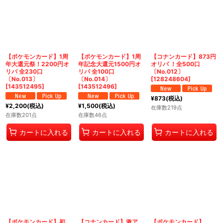
絞り込む
【ポケモンカード】1周
【ポケモンカード】1周
【コナンカード】873円
年大還元祭！2200円オ
年記念大還元1500円オ
オリパ ！全500口
リパ 全230口
リパ 全100口
〔No.012〕
〔No.013〕
〔No.014〕
[
128248604
]
[
143512495
]
[
143512496
]
¥
873
(税込)
¥
2,200
(税込)
¥
1,500
(税込)
在庫数219点
在庫数201点
在庫数46点
カートに入れる
カートに入れる
カートに入れる
【ポケモンカード】初
【コナンカード】激ア
【ポケモンカード】