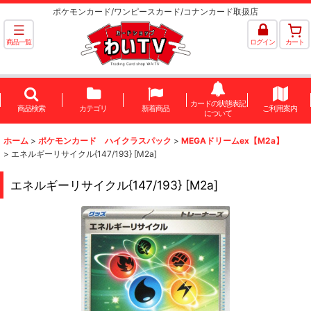
ポケモンカード/ワンピースカード/コナンカード取扱店
商品一覧
ログイン
カート
カードの状態表記
商品検索
カテゴリ
新着商品
ご利用案内
について
ホーム
>
ポケモンカード ハイクラスパック
>
MEGAドリームex【M2a】
>
エネルギーリサイクル{147/193} [M2a]
エネルギーリサイクル{147/193} [M2a]