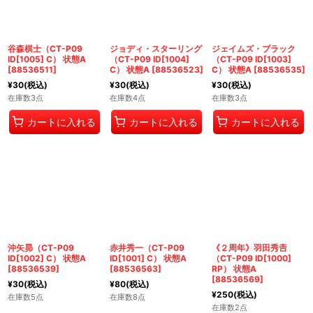
谷森棋士（CT-P09
ジョディ・スターリング
ジェイムズ・ブラック
ID[1005] C） 状態A
（CT-P09 ID[1004]
（CT-P09 ID[1003]
[
88536511
]
C） 状態A
[
88536523
]
C） 状態A
[
88536535
]
¥
30
(税込)
¥
30
(税込)
¥
30
(税込)
在庫数3点
在庫数4点
在庫数3点
カートに入れる
カートに入れる
カートに入れる
沖矢昴（CT-P09
赤井秀一（CT-P09
《２周年》羽田秀𠮷
ID[1002] C） 状態A
ID[1001] C） 状態A
（CT-P09 ID[1000]
[
88536539
]
[
88536563
]
RP） 状態A
[
88536569
]
¥
30
(税込)
¥
80
(税込)
¥
250
(税込)
在庫数5点
在庫数8点
在庫数2点