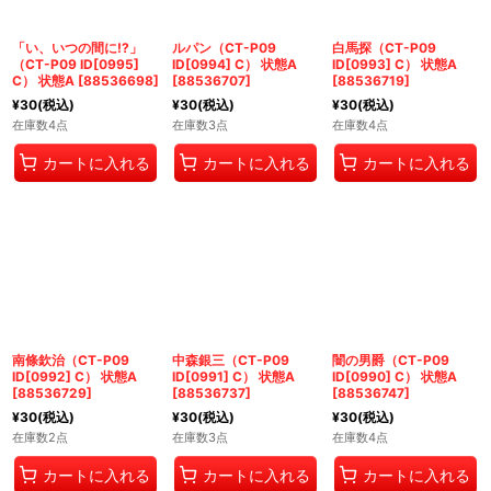
「い、いつの間に!?」
ルパン（CT-P09
白馬探（CT-P09
（CT-P09 ID[0995]
ID[0994] C） 状態A
ID[0993] C） 状態A
C） 状態A
[
88536698
]
[
88536707
]
[
88536719
]
¥
30
(税込)
¥
30
(税込)
¥
30
(税込)
在庫数4点
在庫数3点
在庫数4点
カートに入れる
カートに入れる
カートに入れる
南條欽治（CT-P09
中森銀三（CT-P09
闇の男爵（CT-P09
ID[0992] C） 状態A
ID[0991] C） 状態A
ID[0990] C） 状態A
[
88536729
]
[
88536737
]
[
88536747
]
¥
30
(税込)
¥
30
(税込)
¥
30
(税込)
在庫数2点
在庫数3点
在庫数4点
カートに入れる
カートに入れる
カートに入れる