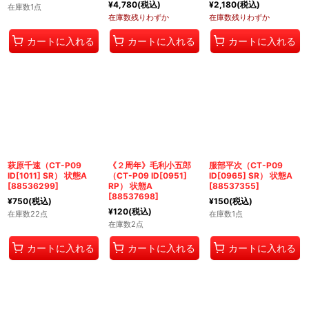
¥
4,780
(税込)
¥
2,180
(税込)
在庫数1点
在庫数残りわずか
在庫数残りわずか
カートに入れる
カートに入れる
カートに入れる
萩原千速（CT-P09
《２周年》毛利小五郎
服部平次（CT-P09
ID[1011] SR） 状態A
（CT-P09 ID[0951]
ID[0965] SR） 状態A
[
88536299
]
RP） 状態A
[
88537355
]
[
88537698
]
¥
750
(税込)
¥
150
(税込)
¥
120
(税込)
在庫数22点
在庫数1点
在庫数2点
カートに入れる
カートに入れる
カートに入れる