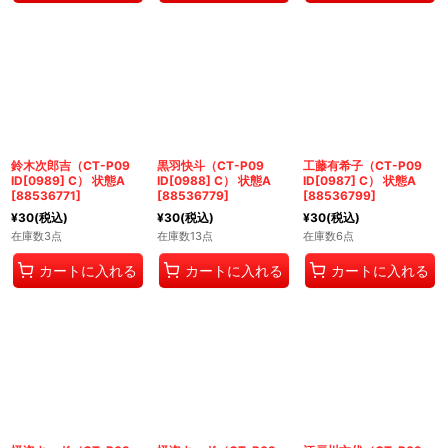
鈴木次郎吉（CT-P09
黒羽快斗（CT-P09
工藤有希子（CT-P09
ID[0989] C） 状態A
ID[0988] C） 状態A
ID[0987] C） 状態A
[
88536771
]
[
88536779
]
[
88536799
]
¥
30
(税込)
¥
30
(税込)
¥
30
(税込)
在庫数3点
在庫数13点
在庫数6点
カートに入れる
カートに入れる
カートに入れる