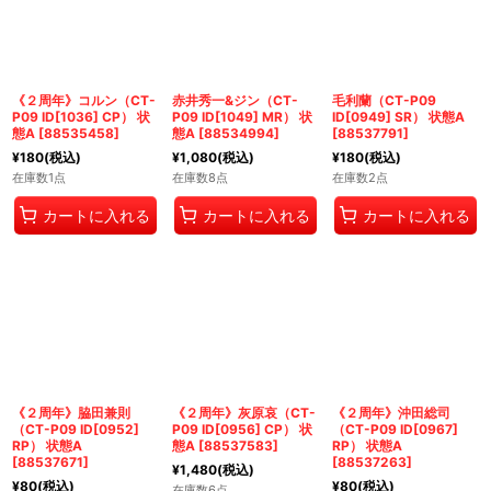
《２周年》コルン（CT-
赤井秀一&ジン（CT-
毛利蘭（CT-P09
P09 ID[1036] CP） 状
P09 ID[1049] MR） 状
ID[0949] SR） 状態A
態A
[
88535458
]
態A
[
88534994
]
[
88537791
]
¥
180
(税込)
¥
1,080
(税込)
¥
180
(税込)
在庫数1点
在庫数8点
在庫数2点
カートに入れる
カートに入れる
カートに入れる
《２周年》脇田兼則
《２周年》灰原哀（CT-
《２周年》沖田総司
（CT-P09 ID[0952]
P09 ID[0956] CP） 状
（CT-P09 ID[0967]
RP） 状態A
態A
[
88537583
]
RP） 状態A
[
88537671
]
[
88537263
]
¥
1,480
(税込)
¥
80
(税込)
¥
80
(税込)
在庫数6点