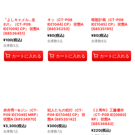
「よしキャメル…走
キッ（CT-P09
暗殺計画（CT-P09
れ!!」（CT-P09
ID[1044] CP） 状態A
ID[1045] CP） 状態A
ID[1009] CP） 状態A
[
88535250
]
[
88535195
]
[
88536451
]
¥
80
(税込)
¥
80
(税込)
¥
100
(税込)
在庫数5点
在庫数8点
在庫数5点
カートに入れる
カートに入れる
カートに入れる
赤井秀一&ジン（CT-
犯人たちの犯行（CT-
《２周年》工藤優作
P09 ID[1049] MRP）
P09 ID[1046] CP） 状
（CT-P09 ID[0980]
状態A
[
88534970
]
態A
[
88535142
]
RP） 状態A
[
88536943
]
¥
3,300
(税込)
¥
300
(税込)
¥
220
(税込)
在庫数1点
在庫数7点