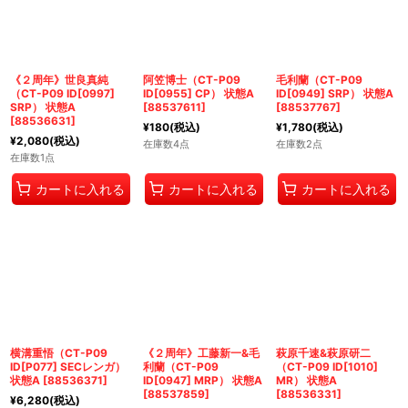
《２周年》世良真純
阿笠博士（CT-P09
毛利蘭（CT-P09
（CT-P09 ID[0997]
ID[0955] CP） 状態A
ID[0949] SRP） 状態A
SRP） 状態A
[
88537611
]
[
88537767
]
[
88536631
]
¥
180
(税込)
¥
1,780
(税込)
¥
2,080
(税込)
在庫数4点
在庫数2点
在庫数1点
カートに入れる
カートに入れる
カートに入れる
横溝重悟（CT-P09
《２周年》工藤新一&毛
萩原千速&萩原研二
ID[P077] SECレンガ）
利蘭（CT-P09
（CT-P09 ID[1010]
状態A
[
88536371
]
ID[0947] MRP） 状態A
MR） 状態A
[
88537859
]
[
88536331
]
¥
6,280
(税込)