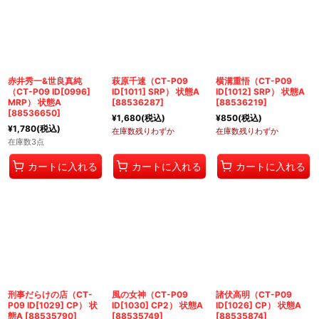
絞り込む
赤井秀一&世良真純
萩原千速（CT-P09
横溝重悟（CT-P09
（CT-P09 ID[0996]
ID[1011] SRP） 状態A
ID[1012] SRP） 状態A
MRP） 状態A
[
88536287
]
[
88536219
]
[
88536650
]
¥
1,680
(税込)
¥
850
(税込)
¥
1,780
(税込)
在庫数残りわずか
在庫数残りわずか
在庫数3点
カートに入れる
カートに入れる
カートに入れる
刑事だらけの店（CT-
風の女神（CT-P09
諸伏高明（CT-P09
P09 ID[1029] CP） 状
ID[1030] CP2） 状態A
ID[1026] CP） 状態A
態A
[
88535790
]
[
88535749
]
[
88535874
]