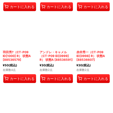
カートに入れる
カートに入れる
カートに入れる
羽田秀?（CT-P09
アンドレ・キャメル
赤井秀一（CT-P09
ID[1000] R） 状態A
（CT-P09 ID[0999]
ID[0998] R） 状態A
[
88536579
]
R） 状態A
[
88536591
]
[
88536607
]
¥
50
(税込)
¥
30
(税込)
¥
30
(税込)
在庫数4点
在庫数2点
在庫数2点
カートに入れる
カートに入れる
カートに入れる