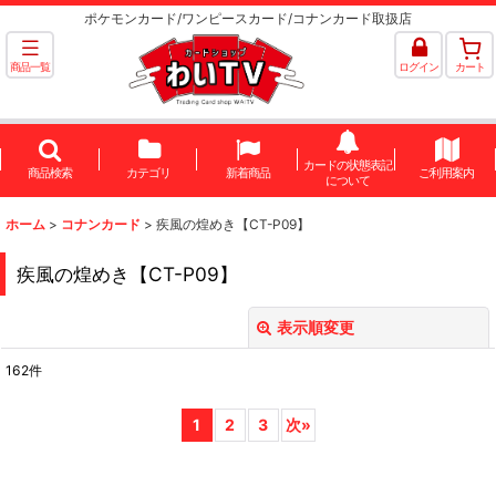
ポケモンカード/ワンピースカード/コナンカード取扱店
商品一覧
ログイン
カート
カードの状態表記
商品検索
カテゴリ
新着商品
ご利用案内
について
ホーム
>
コナンカード
>
疾風の煌めき【CT-P09】
疾風の煌めき【CT-P09】
表示順変更
閉じる
162
件
表示数
:
1
2
3
次
»
並び順
: