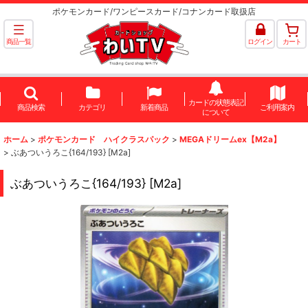
ポケモンカード/ワンピースカード/コナンカード取扱店
商品一覧
ログイン
カート
カードの状態表記
商品検索
カテゴリ
新着商品
ご利用案内
について
ホーム
>
ポケモンカード ハイクラスパック
>
MEGAドリームex【M2a】
>
ぶあついうろこ{164/193} [M2a]
ぶあついうろこ{164/193} [M2a]