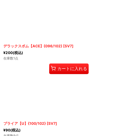
デラックスボム【ACE】{096/102} [SV7]
¥
200
(税込)
在庫数1点
カートに入れる
ブライア【U】{100/102} [SV7]
¥
90
(税込)
在庫数9点