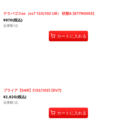
テラパゴスex（sv7 133/102 UR） 状態A
[
67790055
]
¥
970
(税込)
在庫数1点
カートに入れる
ブライア【SAR】{132/102} [SV7]
¥
2,620
(税込)
在庫数1点
カートに入れる