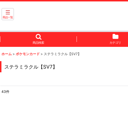
商品一覧
商品検索
カテゴリ
ホーム
>
ポケモンカード
>
ステラミラクル【SV7】
ステラミラクル【SV7】
43
件
表示数
:
並び順
: