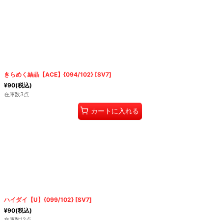
きらめく結晶【ACE】{094/102} [SV7]
¥
90
(税込)
在庫数3点
カートに入れる
ハイダイ【U】{099/102} [SV7]
¥
90
(税込)
在庫数12点