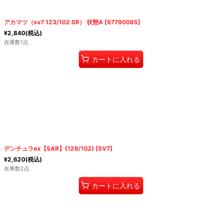
アカマツ（sv7 123/102 SR） 状態A
[
67790085
]
¥
2,840
(税込)
在庫数1点
カートに入れる
デンチュラex【SAR】{128/102} [SV7]
¥
2,620
(税込)
在庫数2点
カートに入れる