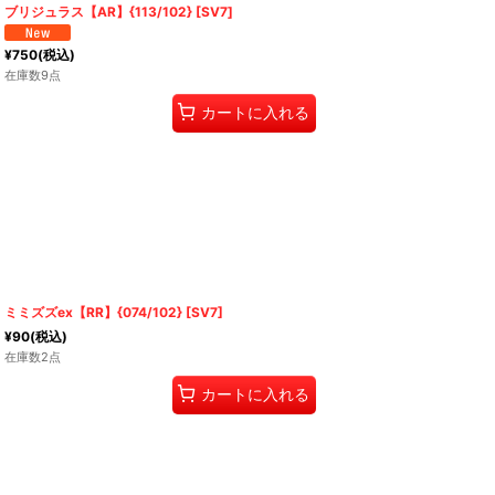
ブリジュラス【AR】{113/102} [SV7]
¥
750
(税込)
在庫数9点
カートに入れる
ミミズズex【RR】{074/102} [SV7]
¥
90
(税込)
在庫数2点
カートに入れる