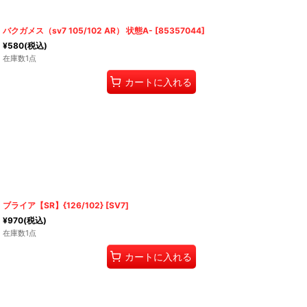
バクガメス（sv7 105/102 AR） 状態A-
[
85357044
]
¥
580
(税込)
在庫数1点
カートに入れる
ブライア【SR】{126/102} [SV7]
¥
970
(税込)
在庫数1点
カートに入れる