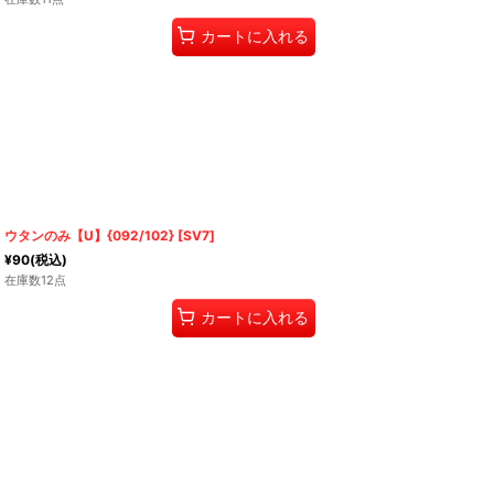
カートに入れる
ウタンのみ【U】{092/102} [SV7]
¥
90
(税込)
在庫数12点
カートに入れる