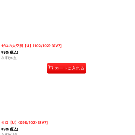
ゼロの大空洞【U】{102/102} [SV7]
¥
90
(税込)
在庫数9点
カートに入れる
タロ【U】{098/102} [SV7]
¥
90
(税込)
在庫数11点