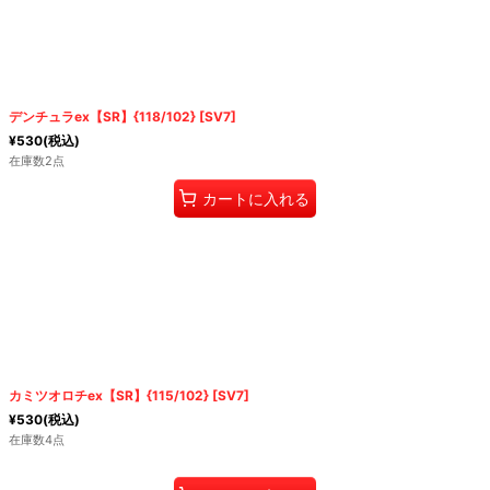
デンチュラex【SR】{118/102} [SV7]
¥
530
(税込)
在庫数2点
カートに入れる
カミツオロチex【SR】{115/102} [SV7]
¥
530
(税込)
在庫数4点