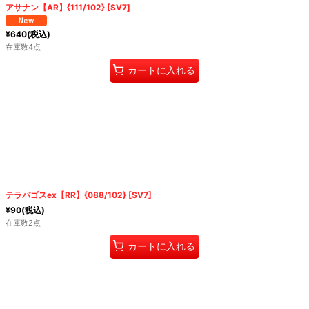
アサナン【AR】{111/102} [SV7]
¥
640
(税込)
在庫数4点
カートに入れる
テラパゴスex【RR】{088/102} [SV7]
¥
90
(税込)
在庫数2点
カートに入れる