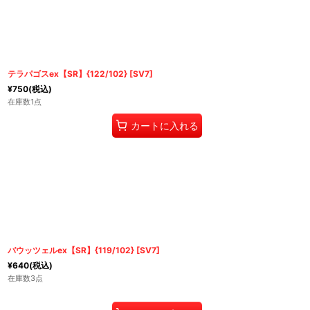
テラパゴスex【SR】{122/102} [SV7]
¥
750
(税込)
在庫数1点
カートに入れる
バウッツェルex【SR】{119/102} [SV7]
¥
640
(税込)
在庫数3点