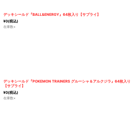
デッキシールド『BALL&ENERGY』64枚入り【サプライ】
¥
0
(税込)
在庫数×
デッキシールド『POKEMON TRAINERS グルーシャ＆アルクジラ』64枚入り
【サプライ】
¥
0
(税込)
在庫数×