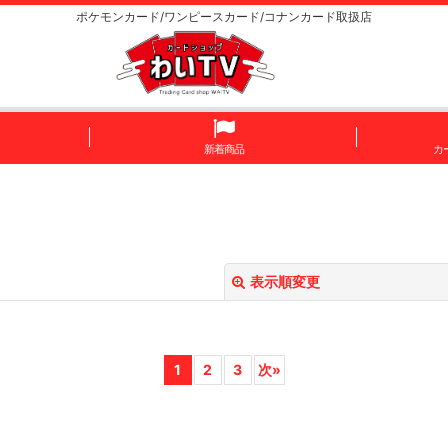
ポケモンカード/ワンピースカード/コナンカード取扱店
新着商品
カ
表示順変更
1
2
3
次
»