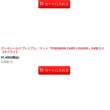
カートに入れる
デッキシールドプレミアム・マット『POKEMON CARD LOUNGE』64枚入り
【サプライ】
¥
1,480
(税込)
在庫数1点
カートに入れる