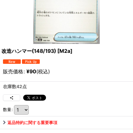
改造ハンマー{148/193} [M2a]
販売価格
:
¥
90
(税込)
在庫数42点
数量
:
返品特約に関する重要事項