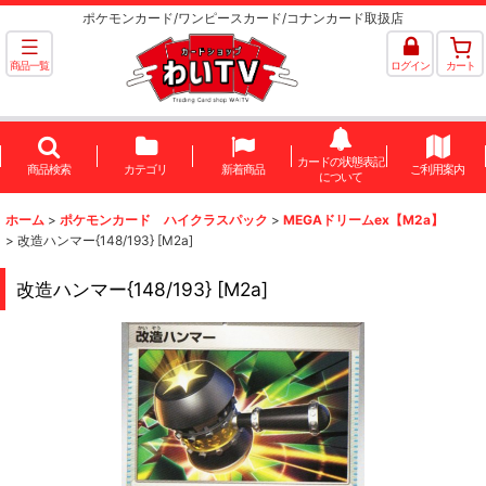
ポケモンカード/ワンピースカード/コナンカード取扱店
商品一覧
ログイン
カート
カードの状態表記
商品検索
カテゴリ
新着商品
ご利用案内
について
ホーム
>
ポケモンカード ハイクラスパック
>
MEGAドリームex【M2a】
>
改造ハンマー{148/193} [M2a]
改造ハンマー{148/193} [M2a]