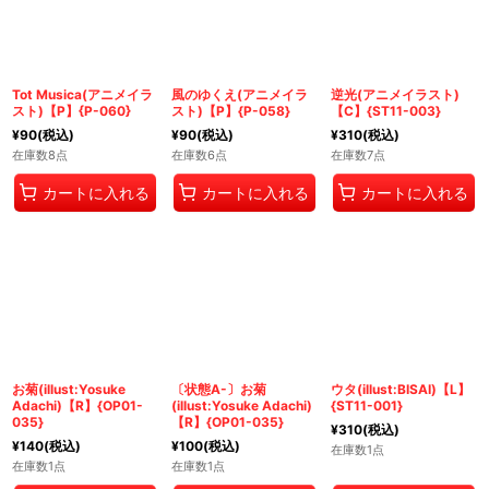
Tot Musica(アニメイラ
風のゆくえ(アニメイラ
逆光(アニメイラスト)
スト)【P】{P-060}
スト)【P】{P-058}
【C】{ST11-003}
¥
90
(税込)
¥
90
(税込)
¥
310
(税込)
在庫数8点
在庫数6点
在庫数7点
カートに入れる
カートに入れる
カートに入れる
お菊(illust:Yosuke
〔状態A-〕お菊
ウタ(illust:BISAI)【L】
Adachi)【R】{OP01-
(illust:Yosuke Adachi)
{ST11-001}
035}
【R】{OP01-035}
¥
310
(税込)
¥
140
(税込)
¥
100
(税込)
在庫数1点
在庫数1点
在庫数1点