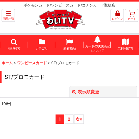
ポケモンカード/ワンピースカード/コナンカード取扱店
商品一覧
ログイン
カート
カードの状態表記
商品検索
カテゴリ
新着商品
ご利用案内
について
ホーム
>
ワンピースカード
>
ST/プロモカード
ST/プロモカード
表示順変更
閉じる
108
件
表示数
:
1
2
次
»
並び順
: