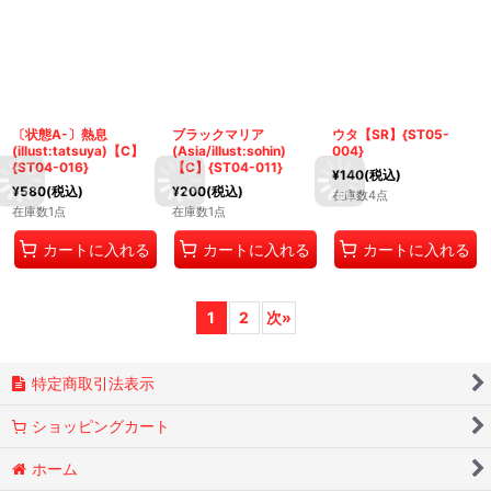
〔状態A-〕熱息
ブラックマリア
ウタ【SR】{ST05-
(illust:tatsuya)【C】
(Asia/illust:sohin)
004}
{ST04-016}
【C】{ST04-011}
¥
140
(税込)
¥
580
(税込)
¥
200
(税込)
在庫数4点
在庫数1点
在庫数1点
カートに入れる
カートに入れる
カートに入れる
1
2
次
»
特定商取引法表示
ショッピングカート
ホーム