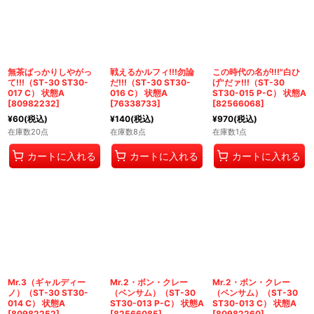
無茶ばっかりしやがっ
戦えるかルフィ!!!勿論
この時代の名が!!!"白ひ
て!!!（ST-30 ST30-
だ!!!（ST-30 ST30-
げ"だァ!!!（ST-30
017 C） 状態A
016 C） 状態A
ST30-015 P-C） 状態A
[
80982232
]
[
76338733
]
[
82566068
]
¥
60
(税込)
¥
140
(税込)
¥
970
(税込)
在庫数20点
在庫数8点
在庫数1点
カートに入れる
カートに入れる
カートに入れる
Mr.3（ギャルディー
Mr.2・ボン・クレー
Mr.2・ボン・クレー
ノ）（ST-30 ST30-
（ベンサム）（ST-30
（ベンサム）（ST-30
014 C） 状態A
ST30-013 P-C） 状態A
ST30-013 C） 状態A
[
80982252
]
[
82566085
]
[
80982260
]