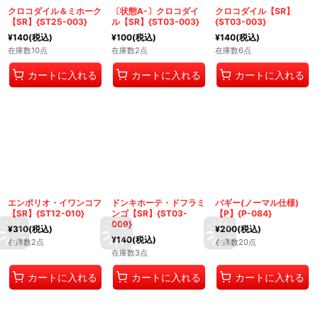
クロコダイル＆ミホーク
〔状態A-〕クロコダイ
クロコダイル【SR】
【SR】{ST25-003}
ル【SR】{ST03-003}
{ST03-003}
¥
140
(税込)
¥
100
(税込)
¥
140
(税込)
在庫数10点
在庫数2点
在庫数6点
カートに入れる
カートに入れる
カートに入れる
エンポリオ・イワンコフ
ドンキホーテ・ドフラミ
バギー(ノーマル仕様)
【SR】{ST12-010}
ンゴ【SR】{ST03-
【P】{P-084}
009}
¥
310
(税込)
¥
200
(税込)
¥
140
(税込)
在庫数2点
在庫数20点
在庫数3点
カートに入れる
カートに入れる
カートに入れる