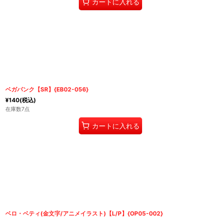
カートに入れる
ベガパンク【SR】{EB02-056}
¥
140
(税込)
在庫数7点
カートに入れる
ベロ・ベティ(金文字/アニメイラスト)【L/P】{OP05-002}