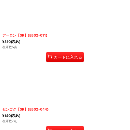
アーロン【SR】{EB02-011}
¥
310
(税込)
在庫数5点
カートに入れる
センゴク【SR】{EB02-044}
¥
140
(税込)
在庫数7点