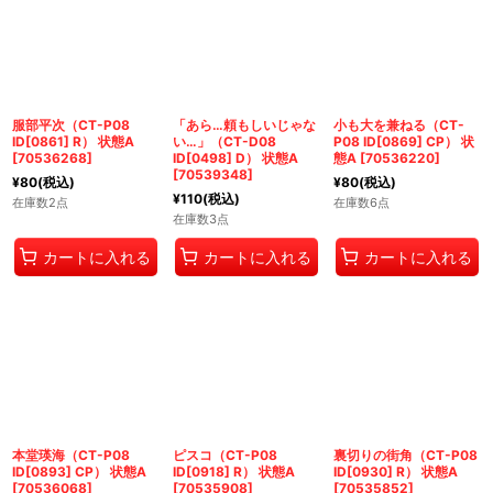
絞り込む
服部平次（CT-P08
「あら…頼もしいじゃな
小も大を兼ねる（CT-
ID[0861] R） 状態A
い…」（CT-D08
P08 ID[0869] CP） 状
[
70536268
]
ID[0498] D） 状態A
態A
[
70536220
]
[
70539348
]
¥
80
(税込)
¥
80
(税込)
¥
110
(税込)
在庫数2点
在庫数6点
在庫数3点
カートに入れる
カートに入れる
カートに入れる
本堂瑛海（CT-P08
ピスコ（CT-P08
裏切りの街角（CT-P08
ID[0893] CP） 状態A
ID[0918] R） 状態A
ID[0930] R） 状態A
[
70536068
]
[
70535908
]
[
70535852
]