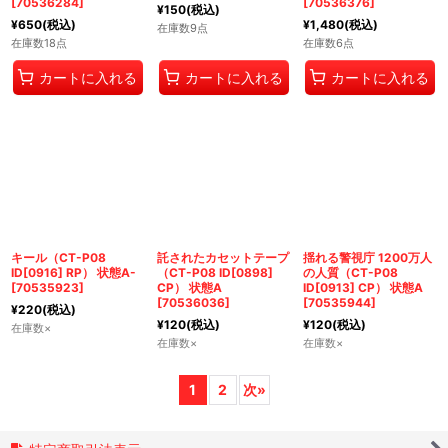
[
70536284
]
[
70536376
]
¥
150
(税込)
¥
650
(税込)
¥
1,480
(税込)
在庫数9点
在庫数18点
在庫数6点
カートに入れる
カートに入れる
カートに入れる
キール（CT-P08
託されたカセットテープ
揺れる警視庁 1200万人
ID[0916] RP） 状態A-
（CT-P08 ID[0898]
の人質（CT-P08
[
70535923
]
CP） 状態A
ID[0913] CP） 状態A
[
70536036
]
[
70535944
]
¥
220
(税込)
¥
120
(税込)
¥
120
(税込)
在庫数×
在庫数×
在庫数×
1
2
次
»