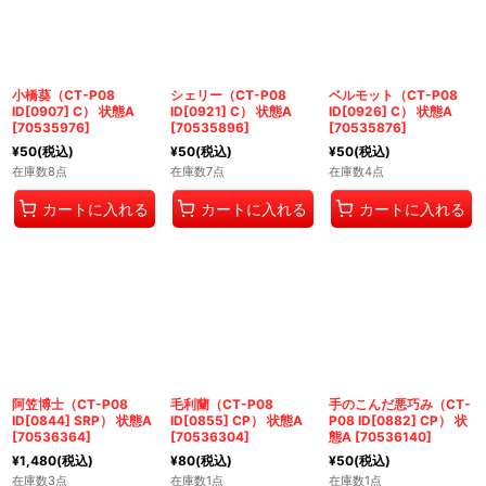
小橋葵（CT-P08
シェリー（CT-P08
ベルモット（CT-P08
ID[0907] C） 状態A
ID[0921] C） 状態A
ID[0926] C） 状態A
[
70535976
]
[
70535896
]
[
70535876
]
¥
50
(税込)
¥
50
(税込)
¥
50
(税込)
在庫数8点
在庫数7点
在庫数4点
カートに入れる
カートに入れる
カートに入れる
阿笠博士（CT-P08
毛利蘭（CT-P08
手のこんだ悪巧み（CT-
ID[0844] SRP） 状態A
ID[0855] CP） 状態A
P08 ID[0882] CP） 状
[
70536364
]
[
70536304
]
態A
[
70536140
]
¥
1,480
(税込)
¥
80
(税込)
¥
50
(税込)
在庫数3点
在庫数1点
在庫数1点