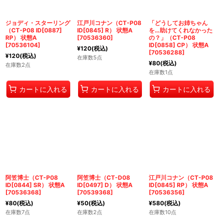
ジョディ・スターリング
江戸川コナン（CT-P08
「どうしてお姉ちゃん
（CT-P08 ID[0887]
ID[0845] R） 状態A
を…助けてくれなかった
RP） 状態A
[
70536360
]
の？」（CT-P08
[
70536104
]
ID[0858] CP） 状態A
¥
120
(税込)
[
70536288
]
¥
120
(税込)
在庫数5点
¥
80
(税込)
在庫数2点
在庫数1点
カートに入れる
カートに入れる
カートに入れる
阿笠博士（CT-P08
阿笠博士（CT-D08
江戸川コナン（CT-P08
ID[0844] SR） 状態A
ID[0497] D） 状態A
ID[0845] RP） 状態A
[
70536368
]
[
70539368
]
[
70536356
]
¥
80
(税込)
¥
50
(税込)
¥
580
(税込)
在庫数7点
在庫数2点
在庫数10点