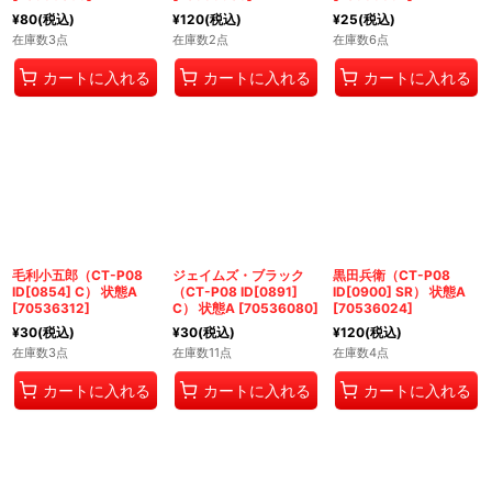
¥
80
(税込)
¥
120
(税込)
¥
25
(税込)
在庫数3点
在庫数2点
在庫数6点
カートに入れる
カートに入れる
カートに入れる
毛利小五郎（CT-P08
ジェイムズ・ブラック
黒田兵衛（CT-P08
ID[0854] C） 状態A
（CT-P08 ID[0891]
ID[0900] SR） 状態A
[
70536312
]
C） 状態A
[
70536080
]
[
70536024
]
¥
30
(税込)
¥
30
(税込)
¥
120
(税込)
在庫数3点
在庫数11点
在庫数4点
カートに入れる
カートに入れる
カートに入れる