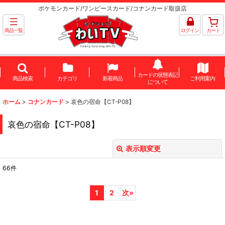
ポケモンカード/ワンピースカード/コナンカード取扱店
商品一覧
ログイン
カート
カードの状態表記
商品検索
カテゴリ
新着商品
ご利用案内
について
ホーム
>
コナンカード
>
哀色の宿命【CT-P08】
哀色の宿命【CT-P08】
表示順変更
閉じる
66
件
表示数
:
1
2
次
»
並び順
: