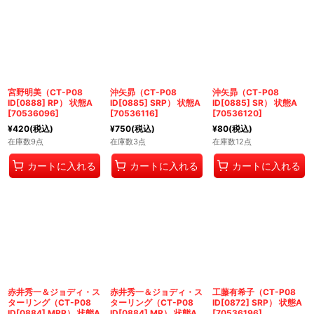
宮野明美（CT-P08
沖矢昴（CT-P08
沖矢昴（CT-P08
ID[0888] RP） 状態A
ID[0885] SRP） 状態A
ID[0885] SR） 状態A
[
70536096
]
[
70536116
]
[
70536120
]
¥
420
(税込)
¥
750
(税込)
¥
80
(税込)
在庫数9点
在庫数3点
在庫数12点
カートに入れる
カートに入れる
カートに入れる
赤井秀一＆ジョディ・ス
赤井秀一＆ジョディ・ス
工藤有希子（CT-P08
ターリング（CT-P08
ターリング（CT-P08
ID[0872] SRP） 状態A
ID[0884] MRP） 状態A
ID[0884] MR） 状態A
[
70536196
]