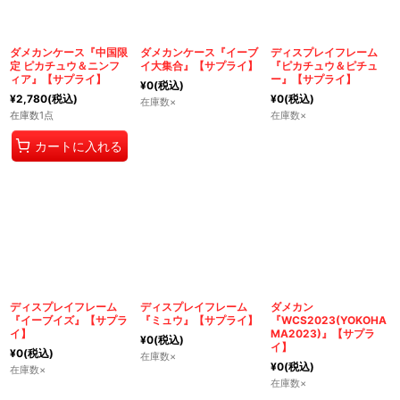
絞り込む
ダメカンケース『中国限
ダメカンケース『イーブ
ディスプレイフレーム
定 ピカチュウ＆ニンフ
イ大集合』【サプライ】
『ピカチュウ＆ピチュ
ィア』【サプライ】
ー』【サプライ】
¥
0
(税込)
¥
2,780
(税込)
¥
0
(税込)
在庫数×
在庫数1点
在庫数×
カートに入れる
ディスプレイフレーム
ディスプレイフレーム
ダメカン
『イーブイズ』【サプラ
『ミュウ』【サプライ】
『WCS2023(YOKOHA
イ】
MA2023)』【サプラ
¥
0
(税込)
イ】
¥
0
(税込)
在庫数×
¥
0
(税込)
在庫数×
在庫数×