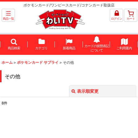
ポケモンカード/ワンピースカード/コナンカード取扱店
商品一覧
ログイン
カート
カードの状態表記
商品検索
カテゴリ
新着商品
ご利用案内
について
ホーム
>
ポケモンカード サプライ
>
その他
その他
表示順変更
閉じる
8
件
表示数
:
並び順
: