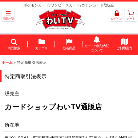
ポケモンカード/ワンピースカード/コナンカード取扱店
商品一覧
ログイン
カート
カードの状態表記
商品検索
カテゴリ
新着商品
ご利用案内
について
ホーム
>
特定商取引法表示
特定商取引法表示
販売主
カードショップわいTV通販店
所在地
〒101-0041 東京都千代田区神田須田町１丁目８−４ 陽友神田ビ