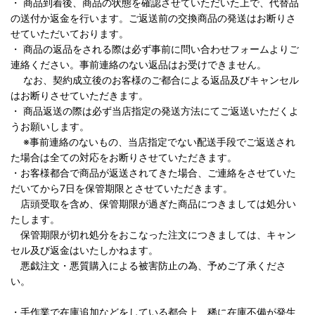
・ 商品到着後、商品の状態を確認させていただいた上で、代替品
の送付か返金を行います。ご返送前の交換商品の発送はお断りさ
せていただいております。
・ 商品の返品をされる際は必ず事前に問い合わせフォームよりご
連絡ください。事前連絡のない返品はお受けできません。
なお、契約成立後のお客様のご都合による返品及びキャンセル
はお断りさせていただきます。
・ 商品返送の際は必ず当店指定の発送方法にてご返送いただくよ
うお願いします。
※事前連絡のないもの、当店指定でない配送手段でご返送され
た場合は全ての対応をお断りさせていただきます。
・お客様都合で商品が返送されてきた場合、ご連絡をさせていた
だいてから7日を保管期限とさせていただきます。
店頭受取を含め、保管期限が過ぎた商品につきましては処分い
たします。
保管期限が切れ処分をおこなった注文につきましては、キャン
セル及び返金はいたしかねます。
悪戯注文・悪質購入による被害防止の為、予めご了承くださ
い。
・手作業で在庫追加などをしている都合上、稀に在庫不備が発生