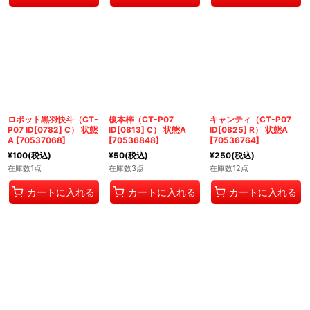
ロボット黒羽快斗（CT-
榎本梓（CT-P07
キャンティ（CT-P07
P07 ID[0782] C） 状態
ID[0813] C） 状態A
ID[0825] R） 状態A
A
[
70537068
]
[
70536848
]
[
70536764
]
¥
100
(税込)
¥
50
(税込)
¥
250
(税込)
在庫数1点
在庫数3点
在庫数12点
カートに入れる
カートに入れる
カートに入れる