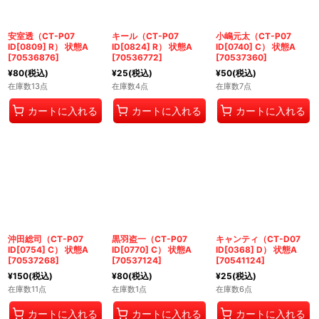
安室透（CT-P07
キール（CT-P07
小嶋元太（CT-P07
ID[0809] R） 状態A
ID[0824] R） 状態A
ID[0740] C） 状態A
[
70536876
]
[
70536772
]
[
70537360
]
¥
80
(税込)
¥
25
(税込)
¥
50
(税込)
在庫数13点
在庫数4点
在庫数7点
カートに入れる
カートに入れる
カートに入れる
沖田総司（CT-P07
黒羽盗一（CT-P07
キャンティ（CT-D07
ID[0754] C） 状態A
ID[0770] C） 状態A
ID[0368] D） 状態A
[
70537268
]
[
70537124
]
[
70541124
]
¥
150
(税込)
¥
80
(税込)
¥
25
(税込)
在庫数11点
在庫数1点
在庫数6点
カートに入れる
カートに入れる
カートに入れる