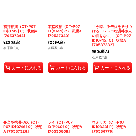
福井柚嬉（CT-P07
本堂瑛祐（CT-P07
「今時、予告状を送りつ
ID[0743] C） 状態A
ID[0744] C） 状態A
ける、レトロな泥棒さん
[
70537344
]
[
70537340
]
の面をな…」（CT-P07
ID[0745] C） 状態A
¥
25
(税込)
¥
25
(税込)
[
70537332
]
在庫数3点
在庫数6点
¥
50
(税込)
在庫数2点
カートに入れる
カートに入れる
カートに入れる
弁当型携帯FAX（CT-
ライ（CT-P07
ウォッカ（CT-P07
P07 ID[0746] C） 状態
ID[P069] C） 状態A
ID[0823] R） 状態A
A
[
70537328
]
[
70536808
]
[
70536776
]