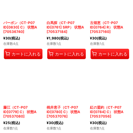
バーボン（CT-P07
白馬探（CT-P07
古畑恵（CT-P07
ID[0830] C） 状態A
ID[0761] SRP） 状態A
ID[0764] R） 状態A
[
70536740
]
[
70537184
]
[
70537160
]
¥
30
(税込)
¥
1,980
(税込)
¥
30
(税込)
在庫数4点
在庫数1点
在庫数1点
カートに入れる
カートに入れる
カートに入れる
藤江（CT-P07
桃井恵子（CT-P07
紅の盟約（CT-P07
ID[0779] C） 状態A
ID[0780] C） 状態A
ID[0784] C） 状態A
[
70537080
]
[
70537076
]
[
70537056
]
¥
25
(税込)
¥
30
(税込)
¥
30
(税込)
在庫数1点
在庫数1点
在庫数1点