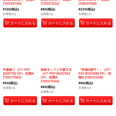
[
70536736
]
[
70537352
]
[
70537156
]
¥
120
(税込)
¥
80
(税込)
¥
220
(税込)
在庫数4点
在庫数1点
在庫数2点
カートに入れる
カートに入れる
カートに入れる
中森銀三（CT-P07
怪盗キッドと中森王女
「時価4億円！」（CT-
ID[0776] CP） 状態A
（CT-P07 ID[0785]
P07 ID[0786] CP） 状
[
70537092
]
CP） 状態A
態A
[
70537036
]
[
70537044
]
¥
50
(税込)
¥
80
(税込)
¥
80
(税込)
在庫数1点
在庫数1点
在庫数2点
カートに入れる
カートに入れる
カートに入れる