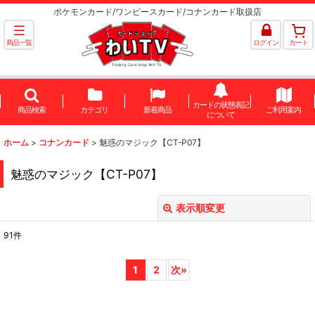
ポケモンカード/ワンピースカード/コナンカード取扱店
商品一覧
ログイン
カート
カードの状態表記
商品検索
カテゴリ
新着商品
ご利用案内
について
ホーム
>
コナンカード
>
魅惑のマジック【CT-P07】
魅惑のマジック【CT-P07】
表示順変更
閉じる
91
件
表示数
:
1
2
次
»
並び順
: