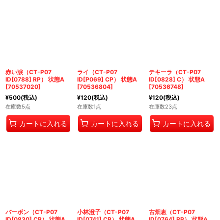
赤い涙（CT-P07
ライ（CT-P07
テキーラ（CT-P07
ID[0788] RP） 状態A
ID[P069] CP） 状態A
ID[0828] C） 状態A
[
70537020
]
[
70536804
]
[
70536748
]
¥
500
(税込)
¥
120
(税込)
¥
120
(税込)
在庫数5点
在庫数1点
在庫数23点
カートに入れる
カートに入れる
カートに入れる
バーボン（CT-P07
小林澄子（CT-P07
古畑恵（CT-P07
ID[0830] CP） 状態A
ID[0741] CP） 状態A
ID[0764] RP） 状態A