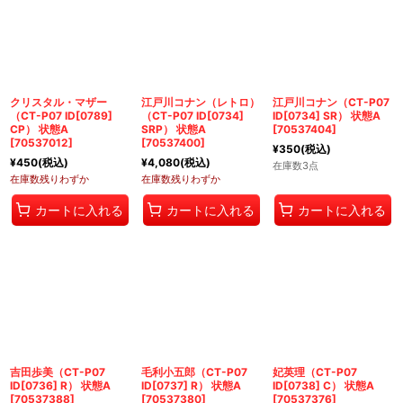
絞り込む
クリスタル・マザー
江戸川コナン（レトロ）
江戸川コナン（CT-P07
（CT-P07 ID[0789]
（CT-P07 ID[0734]
ID[0734] SR） 状態A
CP） 状態A
SRP） 状態A
[
70537404
]
[
70537012
]
[
70537400
]
¥
350
(税込)
¥
450
(税込)
¥
4,080
(税込)
在庫数3点
在庫数残りわずか
在庫数残りわずか
カートに入れる
カートに入れる
カートに入れる
吉田歩美（CT-P07
毛利小五郎（CT-P07
妃英理（CT-P07
ID[0736] R） 状態A
ID[0737] R） 状態A
ID[0738] C） 状態A
[
70537388
]
[
70537380
]
[
70537376
]