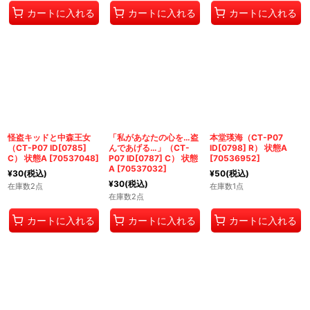
カートに入れる
カートに入れる
カートに入れる
怪盗キッドと中森王女
「私があなたの心を…盗
本堂瑛海（CT-P07
（CT-P07 ID[0785]
んであげる…」（CT-
ID[0798] R） 状態A
C） 状態A
[
70537048
]
P07 ID[0787] C） 状態
[
70536952
]
A
[
70537032
]
¥
30
(税込)
¥
50
(税込)
¥
30
(税込)
在庫数2点
在庫数1点
在庫数2点
カートに入れる
カートに入れる
カートに入れる