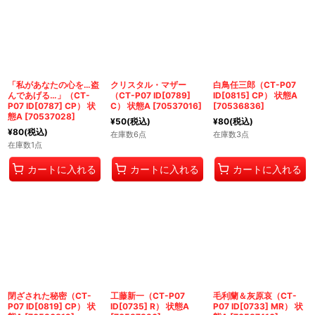
「私があなたの心を…盗
クリスタル・マザー
白鳥任三郎（CT-P07
んであげる…」（CT-
（CT-P07 ID[0789]
ID[0815] CP） 状態A
P07 ID[0787] CP） 状
C） 状態A
[
70537016
]
[
70536836
]
態A
[
70537028
]
¥
50
(税込)
¥
80
(税込)
¥
80
(税込)
在庫数6点
在庫数3点
在庫数1点
カートに入れる
カートに入れる
カートに入れる
閉ざされた秘密（CT-
工藤新一（CT-P07
毛利蘭＆灰原哀（CT-
P07 ID[0819] CP） 状
ID[0735] R） 状態A
P07 ID[0733] MR） 状