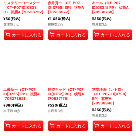
ミステリーコースター
赤井秀一（CT-P07
キール（CT-P07
（CT-P07 ID[0831]
ID[0795] SR） 状態A
ID[0824] RP） 状態A
C） 状態A
[
70536732
]
[
70536972
]
[
70536768
]
¥
50
(税込)
¥
1,050
(税込)
¥
250
(税込)
在庫数5点
在庫数2点
在庫数3点
カートに入れる
カートに入れる
カートに入れる
工藤新一（CT-P07
怪盗キッド（CT-P07
本堂瑛海（レトロ）
ID[0735] RP） 状態A
ID[0762] RP） 状態A
（CT-P07 ID[0798]
[
70537392
]
[
70537176
]
RP） 状態A
[
70536948
]
¥
880
(税込)
¥
520
(税込)
¥
250
(税込)
在庫数10点
在庫数3点
在庫数3点
カートに入れる
カートに入れる
カートに入れる