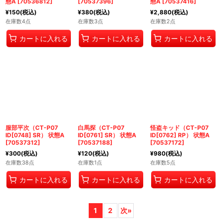
態A
[
70536812
]
[
70537396
]
態A
[
70537416
]
¥
150
(税込)
¥
380
(税込)
¥
2,880
(税込)
在庫数4点
在庫数3点
在庫数2点
カートに入れる
カートに入れる
カートに入れる
服部平次（CT-P07
白馬探（CT-P07
怪盗キッド（CT-P07
ID[0748] SR） 状態A
ID[0761] SR） 状態A
ID[0762] RP） 状態A
[
70537312
]
[
70537188
]
[
70537172
]
¥
300
(税込)
¥
120
(税込)
¥
980
(税込)
在庫数38点
在庫数1点
在庫数5点
カートに入れる
カートに入れる
カートに入れる
1
2
次
»