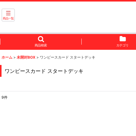
商品一覧
商品検索
カテゴリ
ホーム
>
未開封BOX
>
ワンピースカード スタートデッキ
ワンピースカード スタートデッキ
9
件
表示数
:
並び順
: