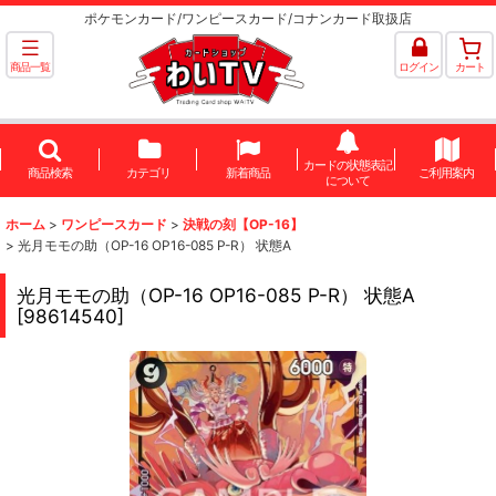
ポケモンカード/ワンピースカード/コナンカード取扱店
商品一覧
ログイン
カート
カードの状態表記
商品検索
カテゴリ
新着商品
ご利用案内
について
ホーム
>
ワンピースカード
>
決戦の刻【OP-16】
>
光月モモの助（OP-16 OP16-085 P-R） 状態A
光月モモの助（OP-16 OP16-085 P-R） 状態A
[
98614540
]