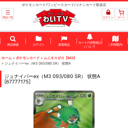
ポケモンカード/ワンピースカード/コナンカード取扱店
商品一覧
ログイン
カート
カードの状態表記
商品検索
カテゴリ
新着商品
ご利用案内
について
ホーム
>
ポケモンカード
>
ムニキスゼロ【M3】
>
ジュナイパーex（M3 093/080 SR） 状態A
ジュナイパーex（M3 093/080 SR） 状態A
[
67777175
]