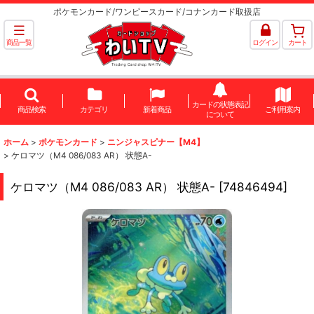
ポケモンカード/ワンピースカード/コナンカード取扱店
商品一覧
ログイン
カート
カードの状態表記
商品検索
カテゴリ
新着商品
ご利用案内
について
ホーム
>
ポケモンカード
>
ニンジャスピナー【M4】
>
ケロマツ（M4 086/083 AR） 状態A-
ケロマツ（M4 086/083 AR） 状態A-
[
74846494
]