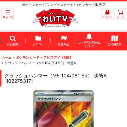
ポケモンカード/ワンピースカード/コナンカード取扱店
商品一覧
ログイン
カート
カードの状態表記
商品検索
カテゴリ
新着商品
ご利用案内
について
ホーム
>
ポケモンカード
>
アビスアイ【M5】
>
クラッシュハンマー（M5 104/081 SR） 状態A
クラッシュハンマー（M5 104/081 SR） 状態A
[
102275317
]