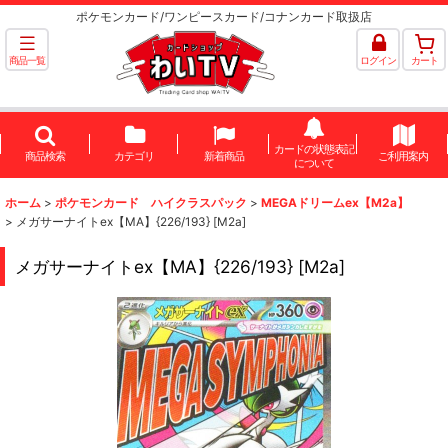
ポケモンカード/ワンピースカード/コナンカード取扱店
商品一覧
ログイン
カート
カードの状態表記
商品検索
カテゴリ
新着商品
ご利用案内
について
ホーム
>
ポケモンカード ハイクラスパック
>
MEGAドリームex【M2a】
>
メガサーナイトex【MA】{226/193} [M2a]
メガサーナイトex【MA】{226/193} [M2a]