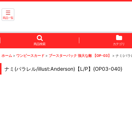
商品一覧
商品検索
カテゴリ
ホーム
>
ワンピースカード
>
ブースターパック 強大な敵 【OP-03】
>
ナミ(パラレル
ナミ(パラレル/illust:Anderson)【L/P】{OP03-040}