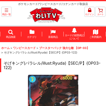
ポケモンカード/ワンピースカード/コナンカード取扱店
商品一覧
ログイン
カート
カードの状態表記
商品検索
カテゴリ
新着商品
ご利用案内
について
ホーム
>
ワンピースカード
>
ブースターパック 強大な敵 【OP-03】
>
そげキング(パラレル/illust:Ryuda)【SEC/P】{OP03-122}
そげキング(パラレル/illust:Ryuda)【SEC/P】{OP03-
122}