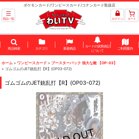
ポケモンカード/ワンピースカード/コナンカード取扱店
商品一覧
ログイン
カート
カードの状態表記
商品検索
カテゴリ
新着商品
ご利用案内
について
ホーム
>
ワンピースカード
>
ブースターパック 強大な敵 【OP-03】
>
ゴムゴムのJET銃乱打【R】{OP03-072}
ゴムゴムのJET銃乱打【R】{OP03-072}