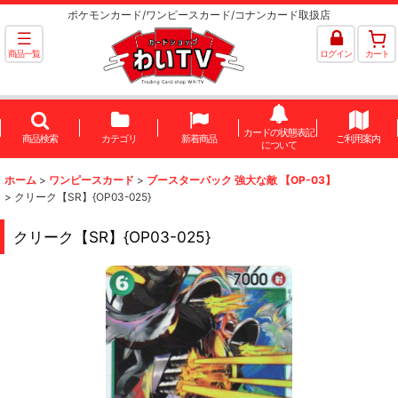
ポケモンカード/ワンピースカード/コナンカード取扱店
商品一覧
ログイン
カート
カードの状態表記
商品検索
カテゴリ
新着商品
ご利用案内
について
ホーム
>
ワンピースカード
>
ブースターパック 強大な敵 【OP-03】
>
クリーク【SR】{OP03-025}
クリーク【SR】{OP03-025}