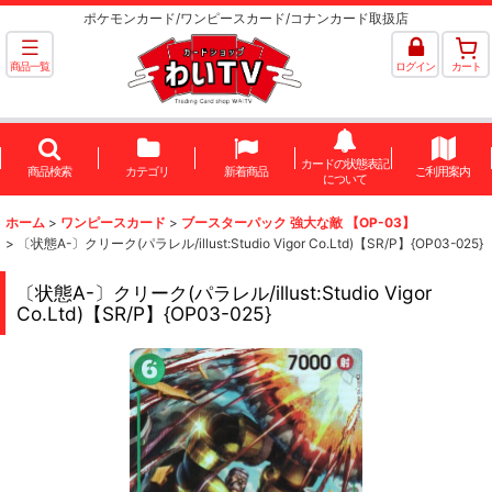
ポケモンカード/ワンピースカード/コナンカード取扱店
商品一覧
ログイン
カート
カードの状態表記
商品検索
カテゴリ
新着商品
ご利用案内
について
ホーム
>
ワンピースカード
>
ブースターパック 強大な敵 【OP-03】
>
〔状態A-〕クリーク(パラレル/illust:Studio Vigor Co.Ltd)【SR/P】{OP03-025}
〔状態A-〕クリーク(パラレル/illust:Studio Vigor
Co.Ltd)【SR/P】{OP03-025}